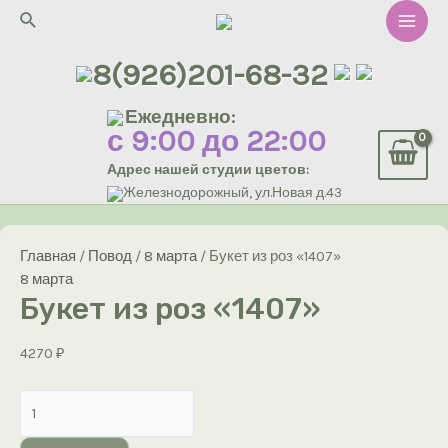
Перейти
Поиск
к
Main
содержимому
8(926)201-68-32
Men
Ежедневно:
с 9:00 до 22:00
Адрес нашей студии цветов:
Железнодорожный, ул.Новая д.43
Главная
/
Повод
/
8 марта
/ Букет из роз «1407»
8 марта
Букет из роз «1407»
4270
₽
Количество
товара
Букет