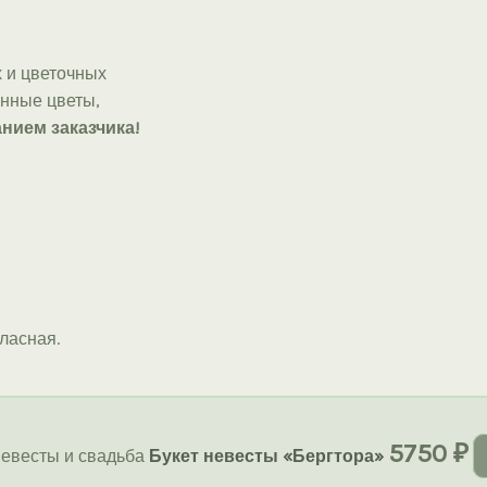
 и цветочных
онные цветы,
нием заказчика!
тласная.
5750
₽
невесты и свадьба
Букет невесты «Бергтора»