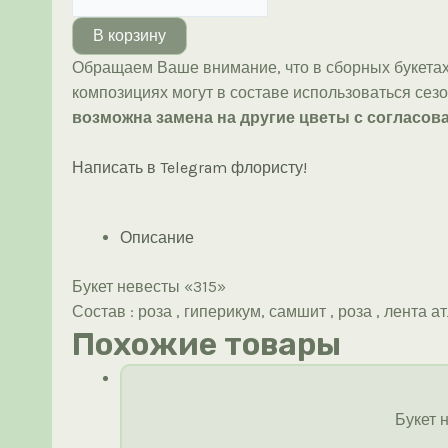
товара
Букет
В корзину
невесты
Обращаем Ваше внимание, что в сборных букетах
«315»
композициях могут в составе использоваться сез
возможна замена на другие цветы с согласова
Написать в Telegram флористу!
Описание
Букет невесты «315»
Состав : роза , гиперикум, самшит , роза , лента а
Похожие товары
Букет 