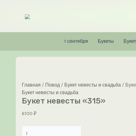
Перейти
к
содержимому
1 сентября
Букеты
Букет
Главная
/
Повод
/
Букет невесты и свадьба
/ Буке
Букет невесты и свадьба
Букет невесты «315»
6100
₽
Количество