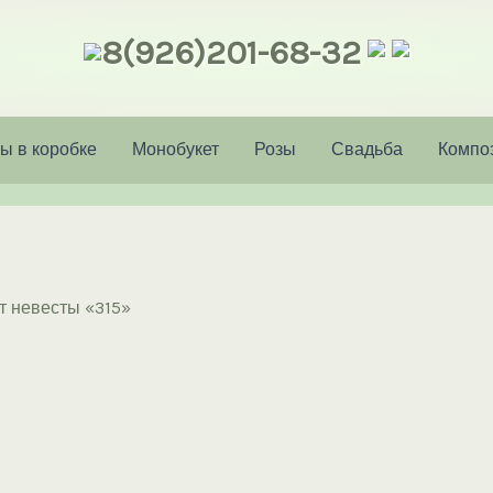
8(926)201-68-32
ы в коробке
Монобукет
Розы
Свадьба
Компо
т невесты «315»