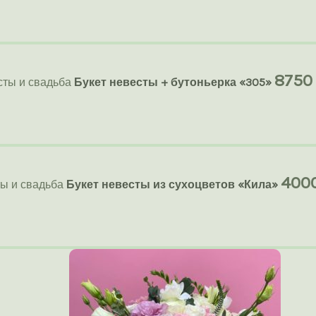
875
сты и свадьба
Букет невесты + бутоньерка «305»
400
ты и свадьба
Букет невесты из сухоцветов «Кила»