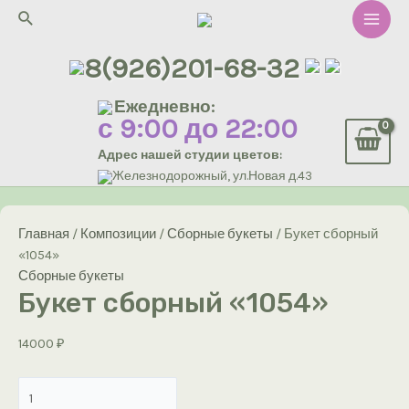
Перейти
Поиск
к
Main
содержимому
8(926)201-68-32
Men
Ежедневно:
с 9:00 до 22:00
Адрес нашей студии цветов:
Железнодорожный, ул.Новая д.43
Главная
/
Композиции
/
Сборные букеты
/ Букет сборный
«1054»
Сборные букеты
Букет сборный «1054»
14000
₽
Количество
товара