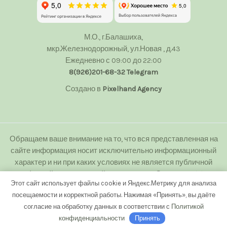
М.О., г.Балашиха,
мкр.Железнодорожный, ул.Новая , д.43
Ежедневно с 09:00 до 22:00
8(926)201-68-32
Telegram
Создано в
Pixelhand Agency
Обращаем ваше внимание на то, что вся представленная на
сайте информация носит исключительно информационный
характер и ни при каких условиях не является публичной
офертой определяемой положениями Статьи 437(2)
Этот сайт использует файлы cookie и Яндекс.Метрику для анализа
Гражданского кодекса Российской Федерации.
посещаемости и корректной работы. Нажимая «Принять», вы даёте
Любое копирование с сайта floweranna.ru без письменного
согласие на обработку данных в соответствии с
Политикой
разрешения владельца запрещено.
конфиденциальности
Принять