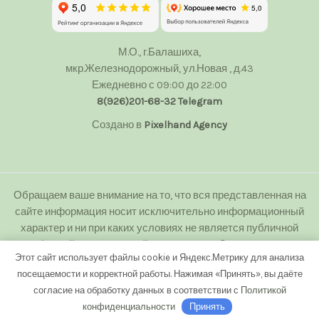
М.О., г.Балашиха,
мкр.Железнодорожный, ул.Новая , д.43
Ежедневно с 09:00 до 22:00
8(926)201-68-32
Telegram
Создано в
Pixelhand Agency
Обращаем ваше внимание на то, что вся представленная на
сайте информация носит исключительно информационный
характер и ни при каких условиях не является публичной
офертой определяемой положениями Статьи 437(2)
Этот сайт использует файлы cookie и Яндекс.Метрику для анализа
Гражданского кодекса Российской Федерации.
посещаемости и корректной работы. Нажимая «Принять», вы даёте
Любое копирование с сайта floweranna.ru без письменного
согласие на обработку данных в соответствии с
Политикой
разрешения владельца запрещено.
конфиденциальности
Принять