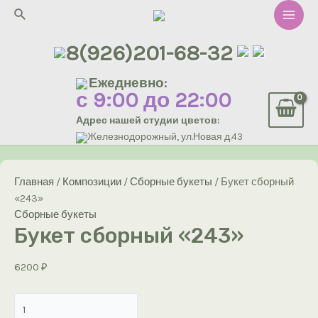
Перейти
Поиск
к
Main
содержимому
8(926)201-68-32
Men
Ежедневно:
с 9:00 до 22:00
Адрес нашей студии цветов:
Железнодорожный, ул.Новая д.43
Главная
/
Композиции
/
Сборные букеты
/ Букет сборный
«243»
Сборные букеты
Букет сборный «243»
6200
₽
Количество
товара