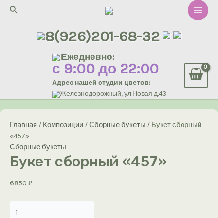
Перейти
Поиск
к
Main
содержимому
8(926)201-68-32
Men
Ежедневно:
с 9:00 до 22:00
Адрес нашей студии цветов:
Железнодорожный, ул.Новая д.43
Главная
/
Композиции
/
Сборные букеты
/ Букет сборный
«457»
Сборные букеты
Букет сборный «457»
6850
₽
Количество
товара