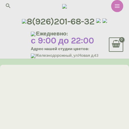
Перейти
Поиск
к
Main
содержимому
8(926)201-68-32
Men
Ежедневно:
с 9:00 до 22:00
Адрес нашей студии цветов:
Железнодорожный, ул.Новая д.43