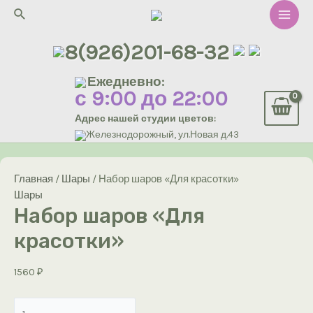
Перейти
Поиск
к
Main
содержимому
8(926)201-68-32
Men
Ежедневно:
с 9:00 до 22:00
Адрес нашей студии цветов:
Железнодорожный, ул.Новая д.43
Главная
/
Шары
/ Набор шаров «Для красотки»
Шары
Набор шаров «Для
красотки»
1560
₽
Количество