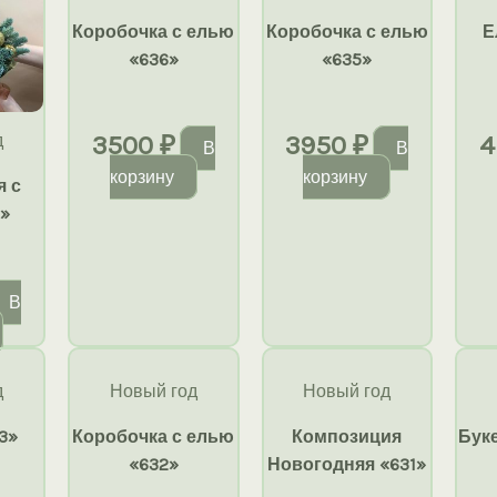
Коробочка с елью
Коробочка с елью
Е
«636»
«635»
д
3500
₽
3950
₽
4
В
В
корзину
корзину
я с
7»
В
д
Новый год
Новый год
3»
Коробочка с елью
Композиция
Бук
«632»
Новогодняя «631»