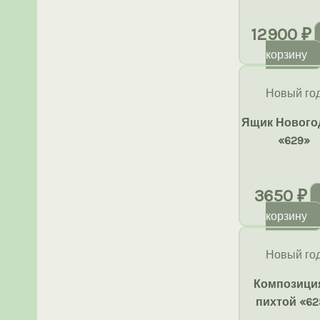
12900
₽
корзину
Новый го
Ящик Нового
«629»
3650
₽
корзину
Новый го
Композици
пихтой «62