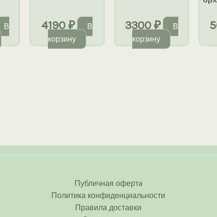
4190
₽
3300
₽
5
В
В
В
корзину
корзину
Публичная офертa
Политика конфиденциальности
Правила доставки