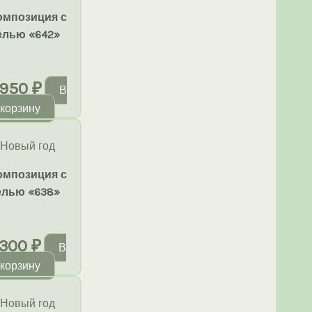
омпозиция с
елью «642»
950
₽
В
корзину
Новый год
омпозиция с
елью «638»
300
₽
В
корзину
Новый год