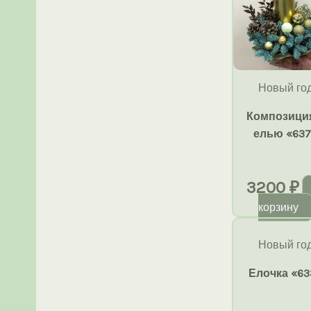
Новый го
Композици
елью «63
3200
₽
корзину
Новый го
Елочка «63