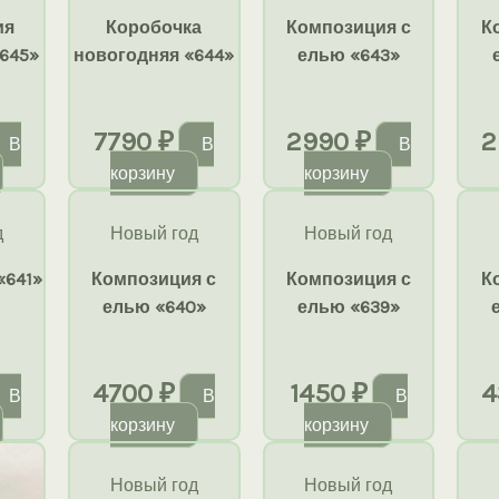
ия
Коробочка
Композиция с
К
645»
новогодняя «644»
елью «643»
7790
₽
2990
₽
2
В
В
В
корзину
корзину
д
Новый год
Новый год
«641»
Композиция с
Композиция с
К
елью «640»
елью «639»
4700
₽
1450
₽
4
В
В
В
корзину
корзину
Новый год
Новый год