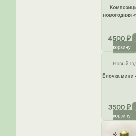
недавние
Композиц
новогодняя «
4500
₽
корзину
Новый го
Ёлочка мини 
3500
₽
корзину