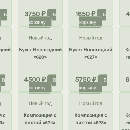
3750
₽
1650
₽
4
В
В
В
корзину
корзину
д
Новый год
Новый год
дний
Букет Новогодний
Букет Новогодний
К
«628»
«627»
п
4500
₽
5750
₽
6
В
В
В
корзину
корзину
д
Новый год
Новый год
я с
Композиция с
Композиция с
К
5»
пихтой «624»
пихтой «623»
н
орх