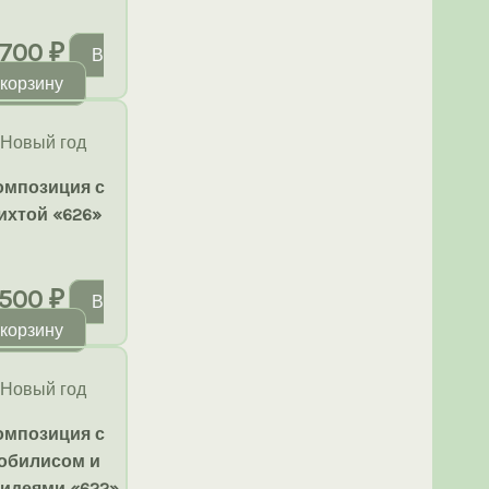
700
₽
В
корзину
Новый год
омпозиция с
ихтой «626»
500
₽
В
корзину
Новый год
омпозиция с
обилисом и
идеями «622»