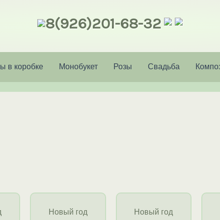
8(926)201-68-32
ы в коробке
Монобукет
Розы
Свадьба
Компо
д
Новый год
Новый год