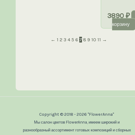
3890
₽
корзину
←
1
2
3
4
5
6
7
8
9
10
11
→
Copyright © 2018 - 2026 "FlowerAnna"
Мы салон цветов FlowerAnna, имеем широкий и
разнообразный ассортимент готовых композиций и сборных