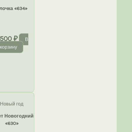
лочка «634»
500
₽
В
корзину
Новый год
ет Новогодний
«630»