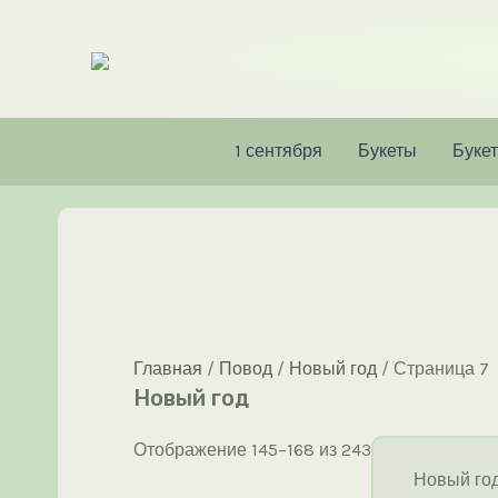
Перейти
к
содержимому
1 сентября
Букеты
Букет
Главная
/
Повод
/
Новый год
/ Страница 7
Новый год
Сортировка:
Отображение 145–168 из 243
самые
Новый го